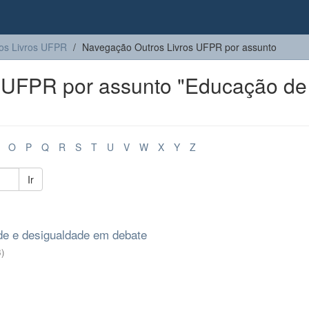
os Livros UFPR
Navegação Outros Livros UFPR por assunto
 UFPR por assunto "Educação de
O
P
Q
R
S
T
U
V
W
X
Y
Z
Ir
ade e desigualdade em debate
3
)