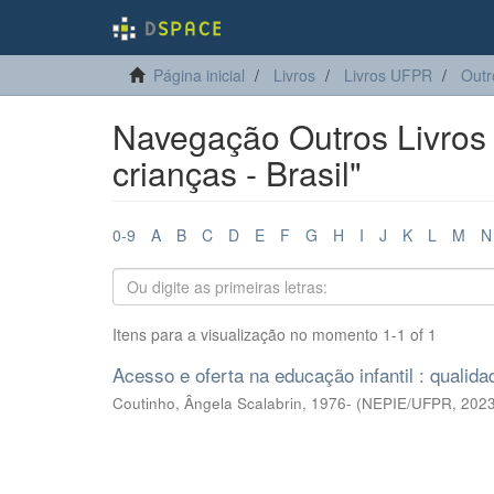
Página inicial
Livros
Livros UFPR
Outr
Navegação Outros Livros
crianças - Brasil"
0-9
A
B
C
D
E
F
G
H
I
J
K
L
M
N
Itens para a visualização no momento 1-1 of 1
Acesso e oferta na educação infantil : qualid
Coutinho, Ângela Scalabrin, 1976-
(
NEPIE/UFPR
,
202