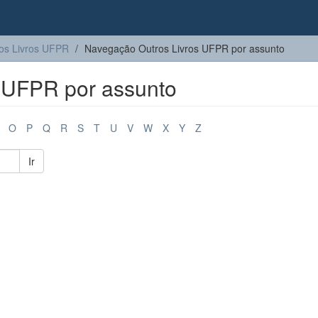
os Livros UFPR
Navegação Outros Livros UFPR por assunto
 UFPR por assunto
O
P
Q
R
S
T
U
V
W
X
Y
Z
Ir