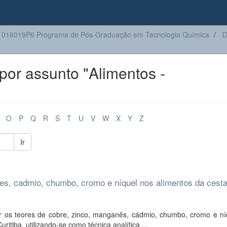
016019P6 Programa de Pós-Graduação em Tecnologia Química
D
or assunto "Alimentos -
O
P
Q
R
S
T
U
V
W
X
Y
Z
Ir
nes, cadmio, chumbo, cromo e níquel nos alimentos da cest
ar os teores de cobre, zinco, manganês, cádmio, chumbo, cromo e ní
itiba, utilizando-se como técnica analítica ...