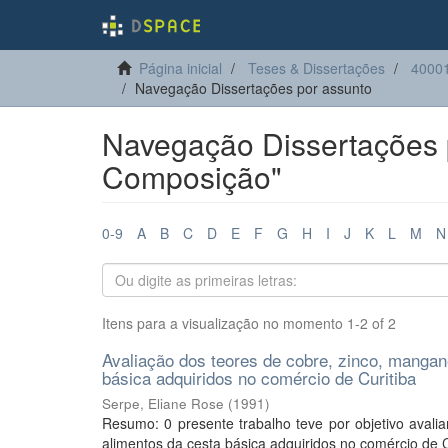
Página inicial
Teses & Dissertações
40001
Navegação Dissertações por assunto
Navegação Dissertações p
Composição"
0-9
A
B
C
D
E
F
G
H
I
J
K
L
M
N
Itens para a visualização no momento 1-2 of 2
Avaliação dos teores de cobre, zinco, manga
básica adquiridos no comércio de Curitiba
Serpe, Eliane Rose
(
1991
)
Resumo: 0 presente trabalho teve por objetivo avali
alimentos da cesta básica adquiridos no comércio de Cur