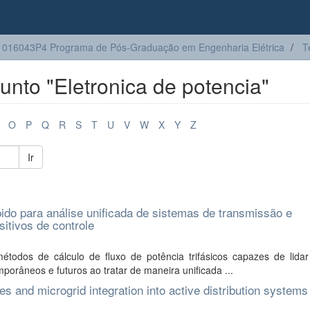
016043P4 Programa de Pós-Graduação em Engenharia Elétrica
T
nto "Eletronica de potencia"
O
P
Q
R
S
T
U
V
W
X
Y
Z
Ir
pido para análise unificada de sistemas de transmissão e
sitivos de controle
todos de cálculo de fluxo de potência trifásicos capazes de lida
orâneos e futuros ao tratar de maneira unificada ...
s and microgrid integration into active distribution systems