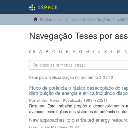
Página inicial
Teses & Dissertações
40001
Navegação Teses por assu
0-9
A
B
C
D
E
F
G
H
I
J
K
L
M
N
Itens para a visualização no momento 1-2 of 2
Fluxo de potência trifásico desacoplado do rá
distribuição de energia elétrica incluindo dispo
Portelinha, Renan Kovalczuk, 1989-
(
2021
)
Resumo: Este trabalho propõe o desenvolvimento mé
avanços tecnológicos dos sistemas de potência contemp
New approaches to distributed energy resource
Blasi, Thaís Marzalek
(
2024
)