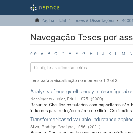
Página inicial
Teses & Dissertações
40001
Navegação Teses por assu
0-9
A
B
C
D
E
F
G
H
I
J
K
L
M
N
Itens para a visualização no momento 1-2 of 2
Analysis of energy efficiency in reconfigurab
Nascimento Júnior, Eduil, 1975-
(
2020
)
Resumo: Circuitos comutados com capacitores são lar
indutores para redução da área de silício. Os circuit
Transformer-based variable inductance applied
Silva, Rodrigo Godinho, 1986-
(
2021
)
Resumo: Com o aumento constante dos requisitos ne