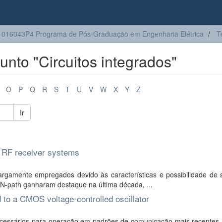
016043P4 Programa de Pós-Graduação em Engenharia Elétrica
T
nto "Circuitos integrados"
O
P
Q
R
S
T
U
V
W
X
Y
Z
Ir
le RF receiver systems
gamente empregados devido às características e possibilidade de su
os N-path ganharam destaque na última década, ...
 to a CMOS voltage-controlled oscillator
cessários para operação em padrões de comunicação mais recentes, 