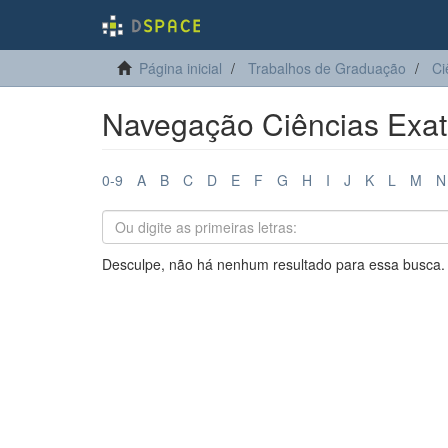
Página inicial
Trabalhos de Graduação
Ci
Navegação Ciências Exata
0-9
A
B
C
D
E
F
G
H
I
J
K
L
M
N
Desculpe, não há nenhum resultado para essa busca.