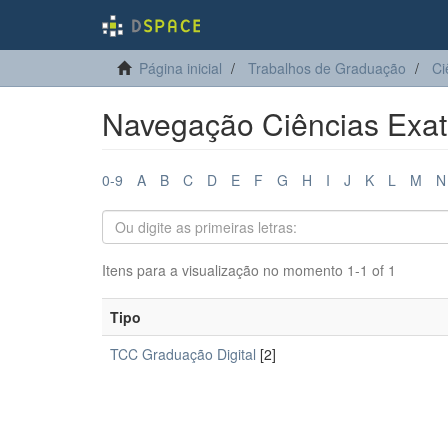
Página inicial
Trabalhos de Graduação
Ci
Navegação Ciências Exata
0-9
A
B
C
D
E
F
G
H
I
J
K
L
M
N
Itens para a visualização no momento 1-1 of 1
Tipo
TCC Graduação Digital
[2]