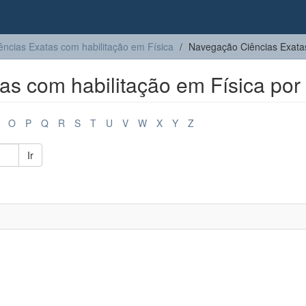
ências Exatas com habilitação em Física
Navegação Ciências Exatas
s com habilitação em Física por 
O
P
Q
R
S
T
U
V
W
X
Y
Z
Ir