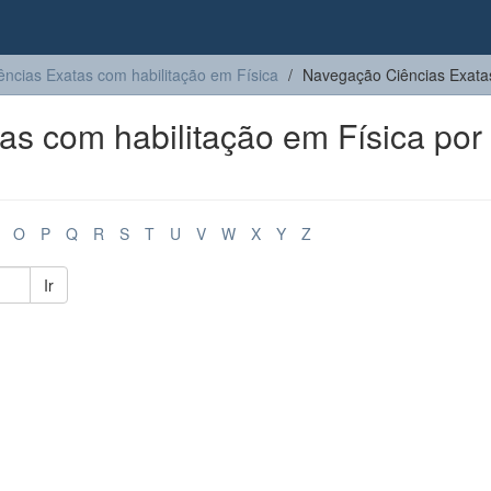
ências Exatas com habilitação em Física
Navegação Ciências Exatas
s com habilitação em Física por
O
P
Q
R
S
T
U
V
W
X
Y
Z
Ir