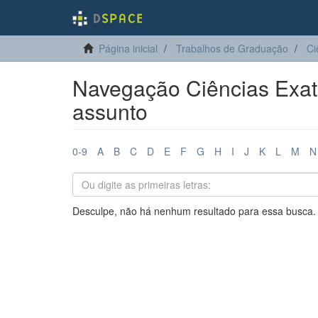
Página inicial
Trabalhos de Graduação
Ci
Navegação Ciências Exata
assunto
0-9
A
B
C
D
E
F
G
H
I
J
K
L
M
N
Desculpe, não há nenhum resultado para essa busca.