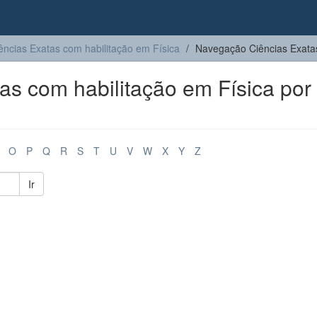
ências Exatas com habilitação em Física
Navegação Ciências Exatas
s com habilitação em Física por
O
P
Q
R
S
T
U
V
W
X
Y
Z
Ir