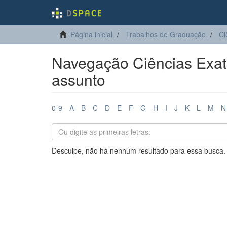
Página inicial
Trabalhos de Graduação
Ci
Navegação Ciências Exata
assunto
0-9
A
B
C
D
E
F
G
H
I
J
K
L
M
N
Desculpe, não há nenhum resultado para essa busca.