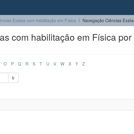
ências Exatas com habilitação em Física
Navegação Ciências Exatas
s com habilitação em Física por
O
P
Q
R
S
T
U
V
W
X
Y
Z
Ir