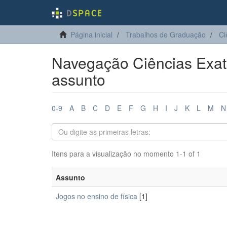
Página inicial
Trabalhos de Graduação
Ci
Navegação Ciências Exata
assunto
0-9
A
B
C
D
E
F
G
H
I
J
K
L
M
N
Itens para a visualização no momento 1-1 of 1
Assunto
Jogos no ensino de física
[1]