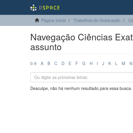
Página inicial
Trabalhos de Graduação
Ci
Navegação Ciências Exata
assunto
0-9
A
B
C
D
E
F
G
H
I
J
K
L
M
N
Desculpe, não há nenhum resultado para essa busca.