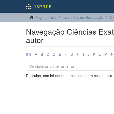
Página inicial
Trabalhos de Graduação
Ci
Navegação Ciências Exata
autor
0-9
A
B
C
D
E
F
G
H
I
J
K
L
M
N
Desculpe, não há nenhum resultado para essa busca.