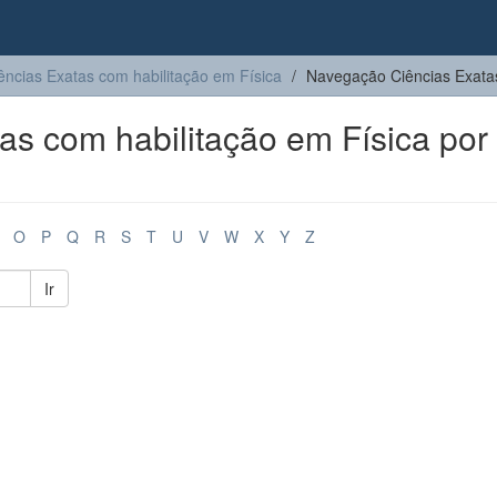
ências Exatas com habilitação em Física
Navegação Ciências Exatas
s com habilitação em Física por
O
P
Q
R
S
T
U
V
W
X
Y
Z
Ir