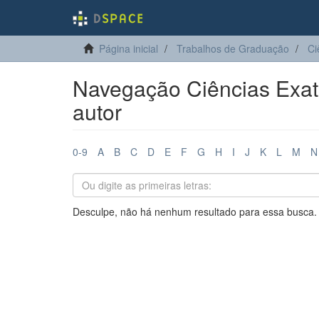
Página inicial
Trabalhos de Graduação
Ci
Navegação Ciências Exata
autor
0-9
A
B
C
D
E
F
G
H
I
J
K
L
M
N
Desculpe, não há nenhum resultado para essa busca.