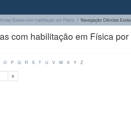
ências Exatas com habilitação em Física
Navegação Ciências Exatas
s com habilitação em Física por
O
P
Q
R
S
T
U
V
W
X
Y
Z
Ir