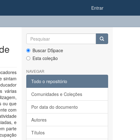
Entrar
ade
Buscar DSpace
Esta coleção
NAVEGAR
ducadores
e sintam
Todo o repositório
 educador
s várias
Comunidades e Coleções
ndizagem,
s ou que
Por data do documento
ente com
tividade
Autores
iadas, e
em parte
Títulos
eocupação