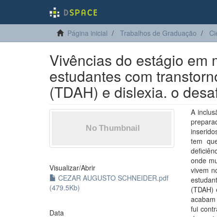
Página inicial
Trabalhos de Graduação
Ci
Vivências do estágio em m
estudantes com transtorno
(TDAH) e dislexia. o desaf
A inclus
prepara
inserido
tem que
deficiên
onde mu
Visualizar/
Abrir
vivem no
CEZAR AUGUSTO SCHNEIDER.pdf
estudan
(479.5Kb)
(TDAH) 
acabam 
fui cont
Data