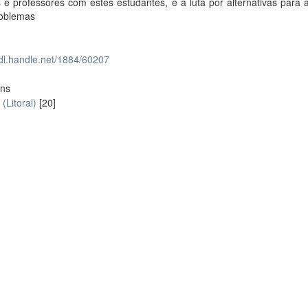
 e professores com estes estudantes, e a luta por alternativas para
roblemas
hdl.handle.net/1884/60207
ons
(Litoral)
[20]