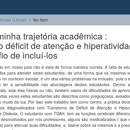
ências (Litoral)
Ver item
inha trajetória acadêmica :
 déficit de atenção e hiperativid
io de incluí-los
ão em nosso país não é vista de forma maneira correta. A falta de e
dos para atender estes estudantes, de uma forma que os mesmos s
s no contexto escolar, é um dos vários problemas na inclusão, pois o
 ter a sensibilidade nas abordagens destes estudantes. Dentre a
cias, seja elas físicas ou não, existem casos de dificuldades de apre
itas vezes estes estudantes são descritos como preguiçosos, avoado
 mudo da lua. Por isso este trabalho tem como centro, a prática doc
tes diagnosticados com Transtorno de Déficit de Atenção e Hipera
e Dislexia. O estudante com TDAH, tem as funções cerebrais diferenc
desmotivados por nós professores, alguns são medicalizados ( que 
ra) para atenuar suas dificuldades, e, falarei sobre os mesmos e a pr