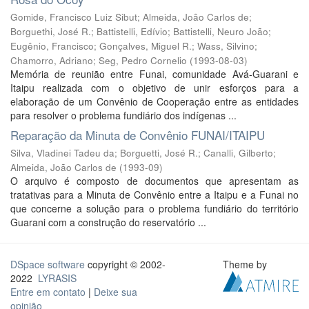
Gomide, Francisco Luiz Sibut
;
Almeida, João Carlos de
;
Borguethi, José R.
;
Battistelli, Edívio
;
Battistelli, Neuro João
;
Eugênio, Francisco
;
Gonçalves, Miguel R.
;
Wass, Silvino
;
Chamorro, Adriano
;
Seg, Pedro Cornelio
(
1993-08-03
)
Memória de reunião entre Funai, comunidade Avá-Guarani e
Itaipu realizada com o objetivo de unir esforços para a
elaboração de um Convênio de Cooperação entre as entidades
para resolver o problema fundiário dos indígenas ...
Reparação da Minuta de Convênio FUNAI/ITAIPU
Silva, Vladinei Tadeu da
;
Borguetti, José R.
;
Canalli, Gilberto
;
Almeida, João Carlos de
(
1993-09
)
O arquivo é composto de documentos que apresentam as
tratativas para a Minuta de Convênio entre a Itaipu e a Funai no
que concerne a solução para o problema fundiário do território
Guarani com a construção do reservatório ...
DSpace software
copyright © 2002-
Theme by
2022
LYRASIS
Entre em contato
|
Deixe sua
opinião