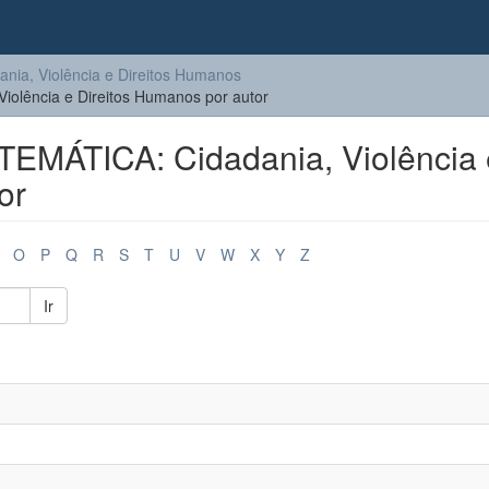
ia, Violência e Direitos Humanos
olência e Direitos Humanos por autor
EMÁTICA: Cidadania, Violência 
or
O
P
Q
R
S
T
U
V
W
X
Y
Z
Ir