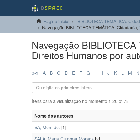
Página inicial
BIBLIOTECA TEMÁTICA: Cidadan
Navegação BIBLIOTECA TEMÁTICA: Cidadania, Vi
Navegação BIBLIOTECA T
Direitos Humanos por aut
0-9
A
B
C
D
E
F
G
H
I
J
K
L
M
N
Itens para a visualização no momento 1-20 of 78
Nome dos autores
SÁ, Mem de.
[1]
SALA, Maria Guiomar Moraes
[2]