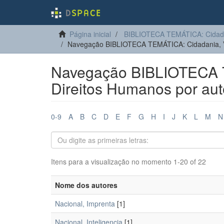
Página inicial
BIBLIOTECA TEMÁTICA: Cidadan
Navegação BIBLIOTECA TEMÁTICA: Cidadania, Vi
Navegação BIBLIOTECA T
Direitos Humanos por aut
0-9
A
B
C
D
E
F
G
H
I
J
K
L
M
N
Itens para a visualização no momento 1-20 of 22
Nome dos autores
Nacional, Imprenta
[1]
Nacional, Inteligencia
[1]