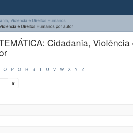
ia, Violência e Direitos Humanos
olência e Direitos Humanos por autor
EMÁTICA: Cidadania, Violência 
or
O
P
Q
R
S
T
U
V
W
X
Y
Z
Ir