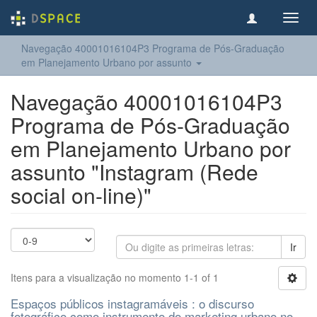
Toggl
navig
Navegação 40001016104P3 Programa de Pós-Graduação
em Planejamento Urbano por assunto
Navegação 40001016104P3
Programa de Pós-Graduação
em Planejamento Urbano por
assunto "Instagram (Rede
social on-line)"
Ir
Itens para a visualização no momento 1-1 of 1
Espaços públicos instagramáveis : o discurso
fotográfico como instrumento do marketing urbano no