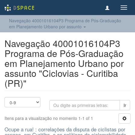
Toggl
navig
Navegação 40001016104P3 Programa de Pós-Graduação
em Planejamento Urbano por assunto
Navegação 40001016104P3
Programa de Pós-Graduação
em Planejamento Urbano por
assunto "Ciclovias - Curitiba
(PR)"
Ir
Itens para a visualização no momento 1-1 of 1
Ocupe a rua! : correlações da disputa de ciclistas por
espaço, em Curitiba, e as políticas de ciclomobilidade