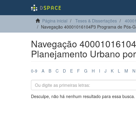
Página inicial
Teses & Dissertações
4000
Navegação 40001016104P3 Programa de Pós-Gr
Navegação 40001016104
Planejamento Urbano por 
0-9
A
B
C
D
E
F
G
H
I
J
K
L
M
N
Desculpe, não há nenhum resultado para essa busca.