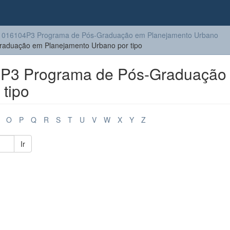
1016104P3 Programa de Pós-Graduação em Planejamento Urbano
aduação em Planejamento Urbano por tipo
P3 Programa de Pós-Graduação
tipo
O
P
Q
R
S
T
U
V
W
X
Y
Z
Ir