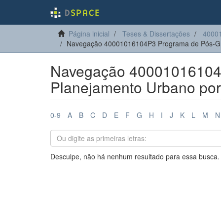
Página inicial
Teses & Dissertações
4000
Navegação 40001016104P3 Programa de Pós-Gr
Navegação 40001016104
Planejamento Urbano por 
0-9
A
B
C
D
E
F
G
H
I
J
K
L
M
N
Desculpe, não há nenhum resultado para essa busca.