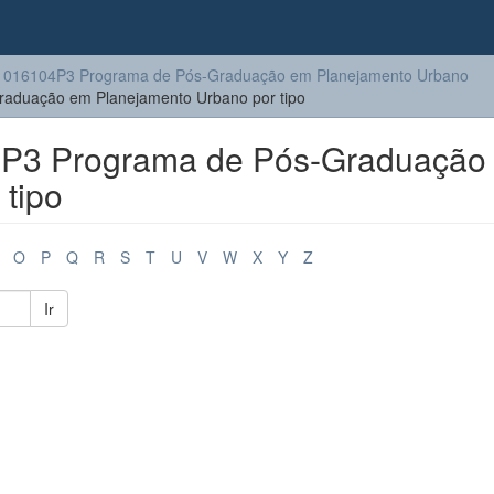
1016104P3 Programa de Pós-Graduação em Planejamento Urbano
aduação em Planejamento Urbano por tipo
P3 Programa de Pós-Graduação
tipo
O
P
Q
R
S
T
U
V
W
X
Y
Z
Ir