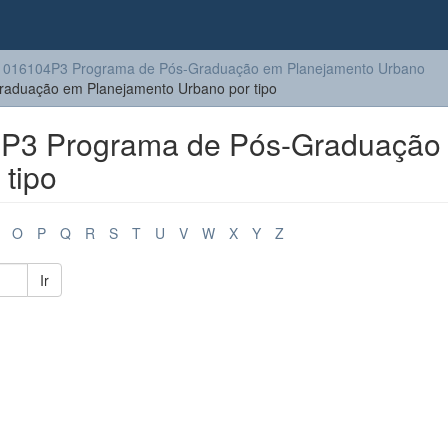
1016104P3 Programa de Pós-Graduação em Planejamento Urbano
aduação em Planejamento Urbano por tipo
P3 Programa de Pós-Graduação
tipo
O
P
Q
R
S
T
U
V
W
X
Y
Z
Ir