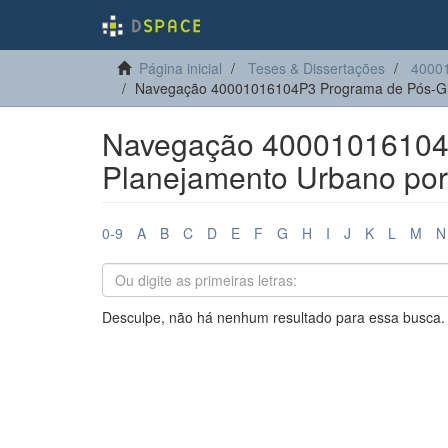
Página inicial
Teses & Dissertações
4000
Navegação 40001016104P3 Programa de Pós-Gr
Navegação 40001016104
Planejamento Urbano por 
0-9
A
B
C
D
E
F
G
H
I
J
K
L
M
N
Desculpe, não há nenhum resultado para essa busca.