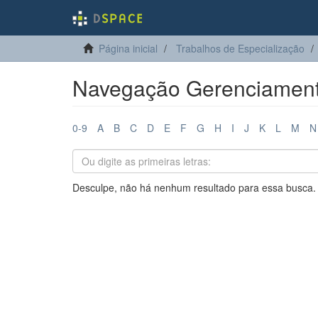
Página inicial
Trabalhos de Especialização
Navegação Gerenciamento
0-9
A
B
C
D
E
F
G
H
I
J
K
L
M
N
Desculpe, não há nenhum resultado para essa busca.