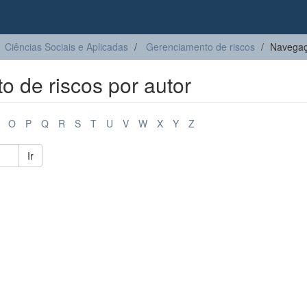
Ciências Sociais e Aplicadas
Gerenciamento de riscos
Navegaç
 de riscos por autor
O
P
Q
R
S
T
U
V
W
X
Y
Z
Ir