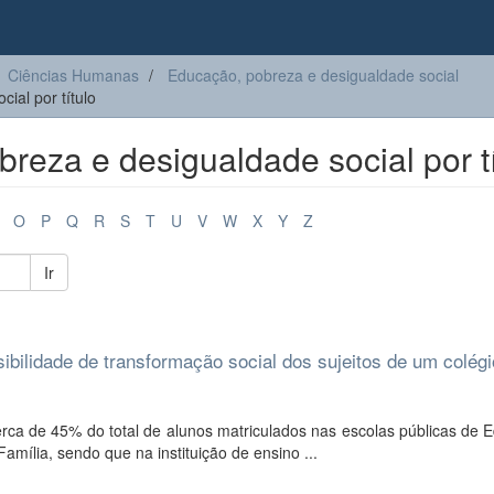
Ciências Humanas
Educação, pobreza e desigualdade social
ial por título
eza e desigualdade social por tí
O
P
Q
R
S
T
U
V
W
X
Y
Z
Ir
ibilidade de transformação social dos sujeitos de um colégi
ca de 45% do total de alunos matriculados nas escolas públicas de 
amília, sendo que na instituição de ensino ...