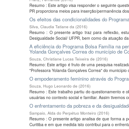
Resumo : Este artigo visa responder o seguinte ques
PR proporciona meios para inserção/permanência dos 
Os efeitos das condicionalidades do Programa 
Silva, Claudia Tatiane da
(
2016
)
Resumo : O presente artigo traz para reflexão, es
Desigualdade Social/ UFPR, bem como da atuação da 
A eficiência do Programa Bolsa Família na pe
Yolanda Gonçalves Correa do município de Co
Souza, Christiane Lucas Teixeira de
(
2016
)
Resumo: Este artigo é fruto de uma pesquisa realizad
"Professora Yolanda Gonçalves Correa" do município de
O empoderamento feminino através do Program
Souza, Hugo Leonardo de
(
2016
)
Resumo : Este trabalho partiu do questionamento e o
usuárias no contexto social e familiar. Assim tivemos c
O enfrentamento da pobreza e da desigualdade
Sampaio, Alda do Perpétuo Monteiro
(
2016
)
Resumo : O presente artigo analisa de que forma a 
Curitiba e em que medida isto contribui para o enfrent