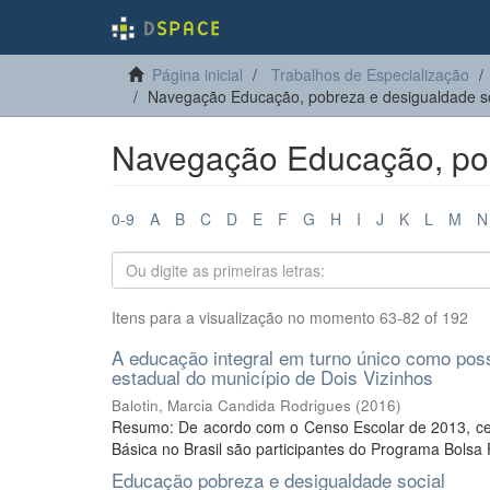
Página inicial
Trabalhos de Especialização
Navegação Educação, pobreza e desigualdade soc
Navegação Educação, pobr
0-9
A
B
C
D
E
F
G
H
I
J
K
L
M
N
Itens para a visualização no momento 63-82 of 192
A educação integral em turno único como poss
estadual do município de Dois Vizinhos
Balotin, Marcia Candida Rodrigues
(
2016
)
Resumo: De acordo com o Censo Escolar de 2013, cer
Básica no Brasil são participantes do Programa Bolsa F
Educação pobreza e desigualdade social