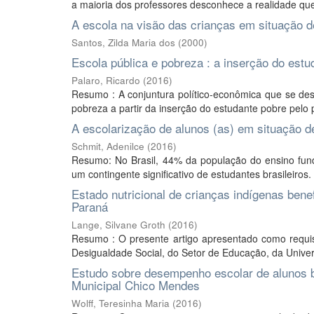
a maioria dos professores desconhece a realidade que
A escola na visão das crianças em situação d
Santos, Zilda Maria dos
(
2000
)
Escola pública e pobreza : a inserção do est
Palaro, Ricardo
(
2016
)
Resumo : A conjuntura político-econômica que se des
pobreza a partir da inserção do estudante pobre pelo 
A escolarização de alunos (as) em situação d
Schmit, Adenilce
(
2016
)
Resumo: No Brasil, 44% da população do ensino fun
um contingente significativo de estudantes brasileiros.
Estado nutricional de crianças indígenas benef
Paraná
Lange, Silvane Groth
(
2016
)
Resumo : O presente artigo apresentado como requis
Desigualdade Social, do Setor de Educação, da Univers
Estudo sobre desempenho escolar de alunos 
Municipal Chico Mendes
Wolff, Teresinha Maria
(
2016
)