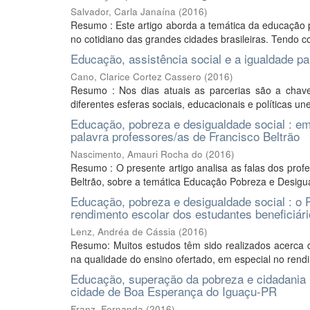
Salvador, Carla Janaína
(
2016
)
Resumo : Este artigo aborda a temática da educação 
no cotidiano das grandes cidades brasileiras. Tendo 
Educação, assistência social e a igualdade pa
Cano, Clarice Cortez Cassero
(
2016
)
Resumo : Nos dias atuais as parcerias são a chave
diferentes esferas sociais, educacionais e políticas u
Educação, pobreza e desigualdade social : em
palavra professores/as de Francisco Beltrão
Nascimento, Amauri Rocha do
(
2016
)
Resumo : O presente artigo analisa as falas dos prof
Beltrão, sobre a temática Educação Pobreza e Desigual
Educação, pobreza e desigualdade social : o P
rendimento escolar dos estudantes beneficiár
Lenz, Andréa de Cássia
(
2016
)
Resumo: Muitos estudos têm sido realizados acerca d
na qualidade do ensino ofertado, em especial no rendi
Educação, superação da pobreza e cidadania 
cidade de Boa Esperança do Iguaçu-PR
Franz, Fernanda
(
2016
)