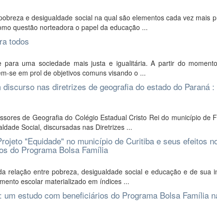
pobreza e desigualdade social na qual são elementos cada vez mais p
como questão norteadora o papel da educação ...
ra todos
 para uma sociedade mais justa e igualitária. A partir do moment
nem-se em prol de objetivos comuns visando o ...
 discurso nas diretrizes de geografia do estado do Paraná :
essores de Geografia do Colégio Estadual Cristo Rei do município de 
dade Social, discursadas nas Diretrizes ...
rojeto "Equidade" no município de Curitiba e seus efeitos n
ios do Programa Bolsa Família
a relação entre pobreza, desigualdade social e educação e de sua in
mento escolar materializado em índices ...
: um estudo com beneficiários do Programa Bolsa Família n