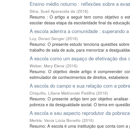
Ensino médio noturno : reflexões sobre a evas
Silva, Sueli Aparecida da
(
2016
)
Resumo : O artigo a seguir tem como objetivo o es
escolar dessa etapa da escolaridade final da educação
A escola adentra a comunidade : superando a
Luy, Doraci Senger
(
2016
)
Resumo: O presente estudo tenciona questões sobre a
trabalho de sala de aula, para menorizar a desigualdad
A escola como um espaço de efetivação dos d
Weber, Mary Elene
(
2016
)
Resumo: O objetivo deste artigo é compreender c
estimulador de conhecimentos de direitos, estabelece a
A escola do campo e sua relação com a pobre
Chiquitto, Liliane Malinovski Padilha
(
2016
)
Resumo: O presente artigo tem por objetivo analis
pobreza e da desigualdade social. O tema em questão 
A escola e seu aspecto reprodutor da pobreza
Merkle, Vania Lúcia Bonetto
(
2016
)
Resumo: A escola é uma instituição que conta com a p