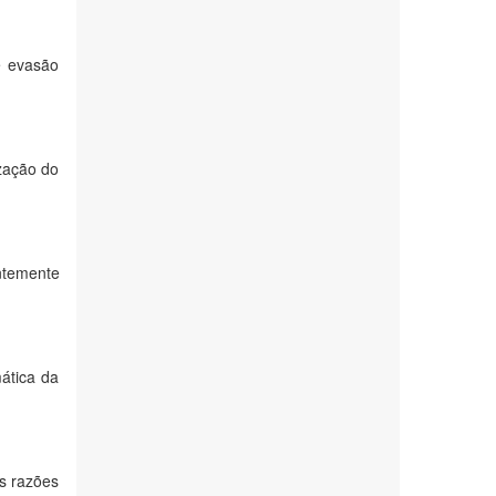
e evasão
zação do
ntemente
ática da
as razões