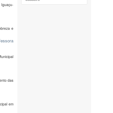
 Iguaçu-
obreza e
fessora
Municipal
mento das
cipal em