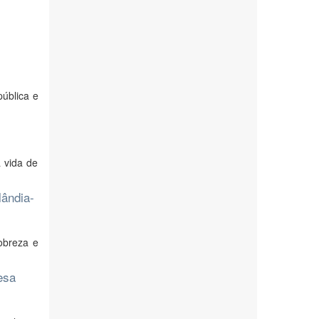
ública e
 vida de
lândia-
obreza e
esa