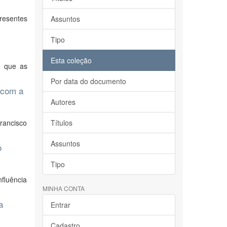
resentes
Assuntos
Tipo
Esta coleção
o que as
Por data do documento
 com a
Autores
Francisco
Títulos
Assuntos
o
Tipo
fluência
MINHA CONTA
a
Entrar
Cadastro