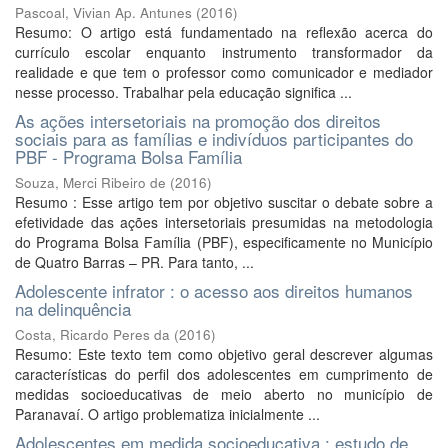
Pascoal, Vivian Ap. Antunes
(
2016
)
Resumo: O artigo está fundamentado na reflexão acerca do
currículo escolar enquanto instrumento transformador da
realidade e que tem o professor como comunicador e mediador
nesse processo. Trabalhar pela educação significa ...
As ações intersetoriais na promoção dos direitos
sociais para as famílias e indivíduos participantes do
PBF - Programa Bolsa Família
Souza, Merci Ribeiro de
(
2016
)
Resumo : Esse artigo tem por objetivo suscitar o debate sobre a
efetividade das ações intersetoriais presumidas na metodologia
do Programa Bolsa Família (PBF), especificamente no Município
de Quatro Barras – PR. Para tanto, ...
Adolescente infrator : o acesso aos direitos humanos
na delinquência
Costa, Ricardo Peres da
(
2016
)
Resumo: Este texto tem como objetivo geral descrever algumas
características do perfil dos adolescentes em cumprimento de
medidas socioeducativas de meio aberto no município de
Paranavaí. O artigo problematiza inicialmente ...
Adolescentes em medida socioeducativa : estudo de