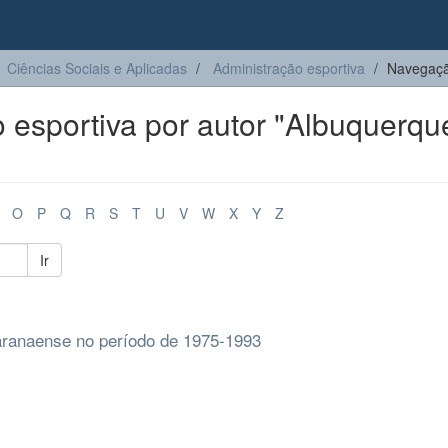
Ciências Sociais e Aplicadas
Administração esportiva
Navegação
esportiva por autor "Albuquerqu
O
P
Q
R
S
T
U
V
W
X
Y
Z
Ir
paranaense no período de 1975-1993