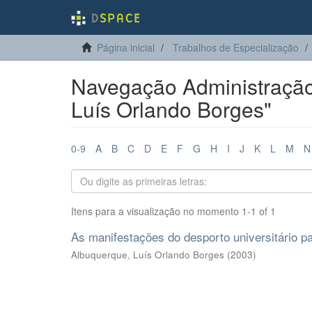
Página inicial
Trabalhos de Especialização
Navegação Administração 
Luís Orlando Borges"
0-9
A
B
C
D
E
F
G
H
I
J
K
L
M
N
Itens para a visualização no momento 1-1 of 1
As manifestações do desporto universitário 
Albuquerque, Luís Orlando Borges
(
2003
)