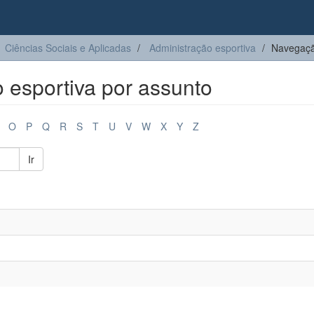
Ciências Sociais e Aplicadas
Administração esportiva
Navegaçã
 esportiva por assunto
O
P
Q
R
S
T
U
V
W
X
Y
Z
Ir