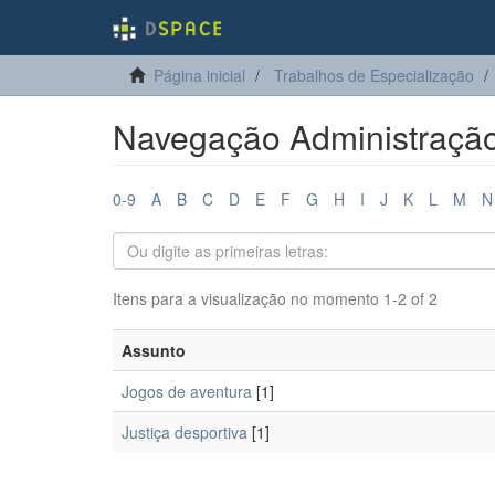
Página inicial
Trabalhos de Especialização
Navegação Administração
0-9
A
B
C
D
E
F
G
H
I
J
K
L
M
N
Itens para a visualização no momento 1-2 of 2
Assunto
Jogos de aventura
[1]
Justiça desportiva
[1]