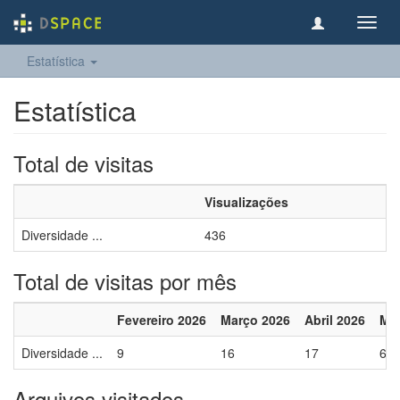
Toggl
navig
Estatística
Estatística
Total de visitas
Visualizações
Diversidade ...
436
Total de visitas por mês
Fevereiro 2026
Março 2026
Abril 2026
Mai
Diversidade ...
9
16
17
6
Arquivos visitados