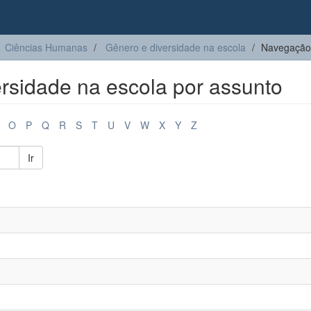
Ciências Humanas
Gênero e diversidade na escola
Navegação 
rsidade na escola por assunto
O
P
Q
R
S
T
U
V
W
X
Y
Z
Ir