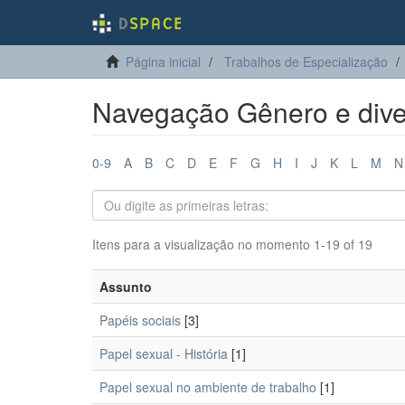
Página inicial
Trabalhos de Especialização
Navegação Gênero e dive
0-9
A
B
C
D
E
F
G
H
I
J
K
L
M
N
Itens para a visualização no momento 1-19 of 19
Assunto
Papéis sociais
[3]
Papel sexual - História
[1]
Papel sexual no ambiente de trabalho
[1]