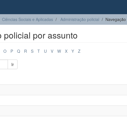
Ciências Sociais e Aplicadas
Administração policial
Navegação A
policial por assunto
O
P
Q
R
S
T
U
V
W
X
Y
Z
Ir