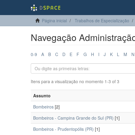
Página inicial
Trabalhos de Especialização
Navegação Administração 
0-9
A
B
C
D
E
F
G
H
I
J
K
L
M
N
Itens para a visualização no momento 1-3 of 3
Assunto
Bombeiros
[2]
Bombeiros - Campina Grande do Sul (PR)
[1]
Bombeiros - Prudentopólis (PR)
[1]