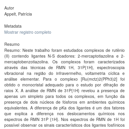
Autor
Appelt, Patrícia
Metadata
Mostrar registro completo
Resumo
Resumo: Neste trabalho foram estudados complexos de rutênio
(II) contendo ligantes N-S doadores: 2-mercaptotiazolina e 2-
mercaptobenzotiazolina. Os complexos foram caracterizados
através das técnicas de RMN 1H, 31P{1H}, espectroscopia
vibracional na região do infravermelho, voltametria cíclica e
análise elementar. Para o complexo [Ru(mctz)2(PPh3)2] foi
obtido o monocristal adequado para o estudo por difração de
raios X. A análise de RMN de 31P{1H} revelou a presença de
apenas um simpleto para todos os complexos, em função da
presença de dois núcleos de fósforos em ambientes químicos
equivalentes. A diferença de pKa dos ligantes é um dos fatores
que explica a diferença nos deslocamentos químicos nos
espectros de RMN 31P {1H}. Nos espectros de RMN de 1H foi
possível observar os sinais característicos dos ligantes fosfínicos