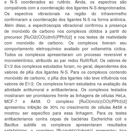
e N-S coordenados ao rutênio. Ainda, os espectros são
compatíveis com a coordenação dos ligantes N-S desprotonados.
Os espectros vibracionais na região do infravermelho
confirmaram a coordenação dos ligantes N-S na forma aniônica.
Além disso, a espectroscopia vibracional confirmou a presença
de monóxido de carbono nos complexos obtidos a partir do
precursor [RuCl2(CO)(dmf)(PPh3)2] e nos testes de reatividade
com monóxido de carbono. Os complexos tiveram seu
comportamento eletroquímico avaliado por voltametria cíclica.
Todos os complexos apresentaram um processo reversível e
monoeletrônico, atribuído ao par redox RuIII/RuII. Os valores de
E1/2 dos complexos estudados foram, no geral, dependentes dos
valores de pKa dos ligantes N-S. Para os complexos contendo
monóxido de carbono, o pKa dos ligantes não teve influência nos
valores de E1/2. Os complexos foram estudados na avaliação da
atividade antitumoral e antibacteriana. Os complexos testados
mostraram ser promissores frente as linhagens de células HeLa,
MCF-7 e A458. O complexo [RuCl(mctz)(CO)(PPh3)2]
apresentou inibição de 30% no crescimento de células A458 e
mostrou ser específico para essa linhagem. Para os testes
antibacterianos contra cepas de bactérias Escherichia coli e
Bacillus subtilis os complexos apresentaram resultados
satisfatórios; o complexo [Ru(mcbtz)2(dppb)] apresentou boa