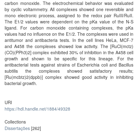
carbon monoxide. The electrochemical behavior was evaluated
by cyclic voltammetry. All complexes showed one reversible and
mono electronic process, assigned to the redox pair RuIII/RuII.
The E1/2 values were dependent on the pKa value of the N-S
ligand. For carbon monoxide containing complexes, the pKa
values had no influence on the E1/2. The complexes were used in
antitumor and antibacteria tests. In the cell lines HeLa, MCF-7
and A458 the complexes showed low activity. The [RuCl(mctz)
(CO)(PPh3)2] complex exhibited 30% of inhibition in the A458 cell
growth and shown to be specific for this lineage. For the
antibacterial tests against strains of Escherichia coli and Bacillus
subtilis the complexes showed satisfactory results;
[Ru(mcbtz)2(dppb)] complex showed good activity in inhibiting
bacterial growth.
URI
https://hdl.handle.net/1884/49328
Collections
Dissertações
[262]