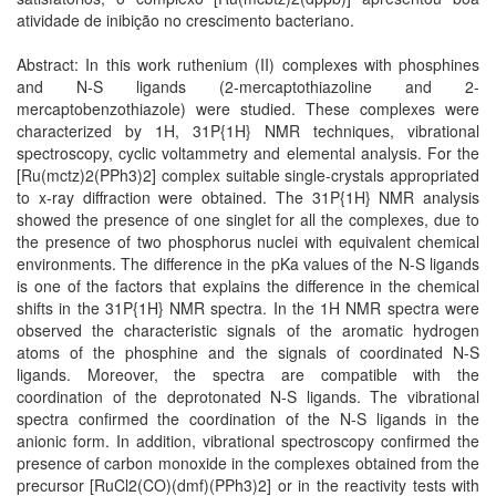
atividade de inibição no crescimento bacteriano.
Abstract: In this work ruthenium (II) complexes with phosphines
and N-S ligands (2-mercaptothiazoline and 2-
mercaptobenzothiazole) were studied. These complexes were
characterized by 1H, 31P{1H} NMR techniques, vibrational
spectroscopy, cyclic voltammetry and elemental analysis. For the
[Ru(mctz)2(PPh3)2] complex suitable single-crystals appropriated
to x-ray diffraction were obtained. The 31P{1H} NMR analysis
showed the presence of one singlet for all the complexes, due to
the presence of two phosphorus nuclei with equivalent chemical
environments. The difference in the pKa values of the N-S ligands
is one of the factors that explains the difference in the chemical
shifts in the 31P{1H} NMR spectra. In the 1H NMR spectra were
observed the characteristic signals of the aromatic hydrogen
atoms of the phosphine and the signals of coordinated N-S
ligands. Moreover, the spectra are compatible with the
coordination of the deprotonated N-S ligands. The vibrational
spectra confirmed the coordination of the N-S ligands in the
anionic form. In addition, vibrational spectroscopy confirmed the
presence of carbon monoxide in the complexes obtained from the
precursor [RuCl2(CO)(dmf)(PPh3)2] or in the reactivity tests with