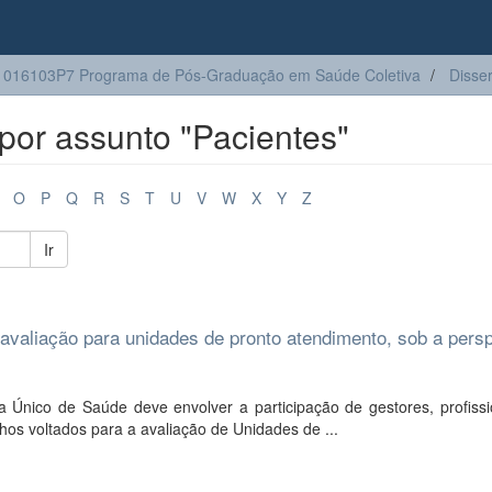
016103P7 Programa de Pós-Graduação em Saúde Coletiva
Disse
por assunto "Pacientes"
O
P
Q
R
S
T
U
V
W
X
Y
Z
Ir
avaliação para unidades de pronto atendimento, sob a pers
Único de Saúde deve envolver a participação de gestores, profissi
os voltados para a avaliação de Unidades de ...