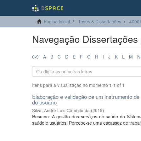
Página inicial
Teses & Dissertações
40001
Navegação Dissertações 
0-9
A
B
C
D
E
F
G
H
I
J
K
L
M
N
Itens para a visualização no momento 1-1 of 1
Elaboração e validação de um instrumento de 
do usuário
Silva, André Luis Cândido da
(
2019
)
Resumo: A gestão dos serviços de saúde do Sistema 
saúde e usuários. Percebe-se uma escassez de trabalh