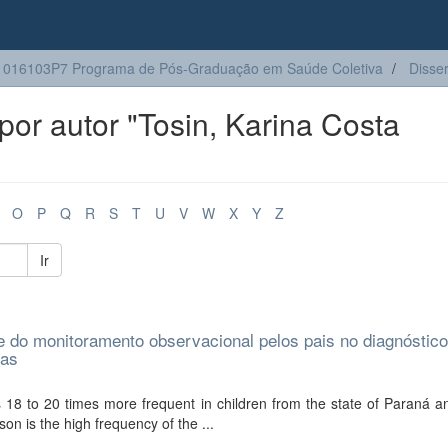
016103P7 Programa de Pós-Graduação em Saúde Coletiva
Disse
or autor "Tosin, Karina Costa
O
P
Q
R
S
T
U
V
W
X
Y
Z
Ir
 do monitoramento observacional pelos pais no diagnóstico
ças
s 18 to 20 times more frequent in children from the state of Paraná 
on is the high frequency of the ...