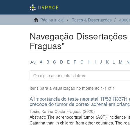
Página inicial
Teses & Dissertações
40001
Navegação Dissertações p
Fraguas"
0-9
A
B
C
D
E
F
G
H
I
J
K
L
M
N
Itens para a visualização no momento 1-1 of 1
A importância do teste neonatal TP53 R337H e
precoce do tumor de córtex adrenal em crian
Tosin, Karina Costa Fraguas
(
2020
)
Abstract: The adrenocortical tumor (ACT) incidence i
Catarina than in children from other countries. The reas