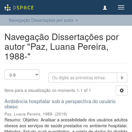
Toggl
navig
Navegação Dissertações por autor
Navegação Dissertações por
autor "Paz, Luana Pereira,
1988-"
Ir
Itens para a visualização no momento 1-1 of 1
Ambiência hospitalar sob a perspectiva do usuário
obeso
Paz, Luana Pereira, 1988-
(
2019
)
Resumo: Objetivo: Analisar a acessibilidade dos usuários adultos
obesos aos serviços de saúde prestados no ambiente hospitalar.
Métodos: Estudo quali-quantitativo, a coleta de dados foi dividida