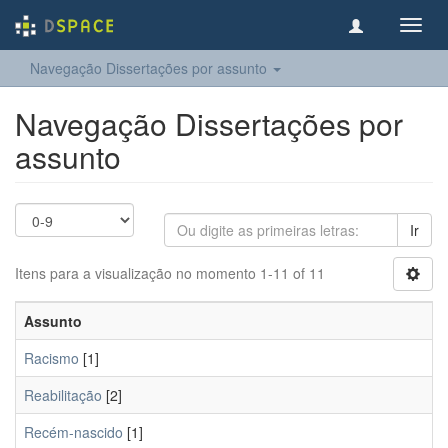
Toggl
navig
Navegação Dissertações por assunto
Navegação Dissertações por
assunto
Ir
Itens para a visualização no momento 1-11 of 11
Assunto
Racismo
[1]
Reabilitação
[2]
Recém-nascido
[1]