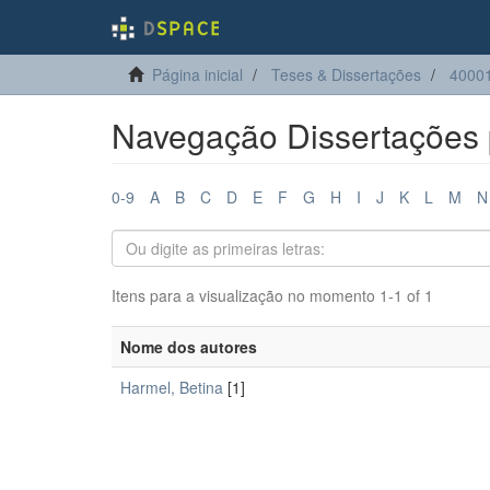
Página inicial
Teses & Dissertações
40001
Navegação Dissertações 
0-9
A
B
C
D
E
F
G
H
I
J
K
L
M
N
Itens para a visualização no momento 1-1 of 1
Nome dos autores
Harmel, Betina
[1]