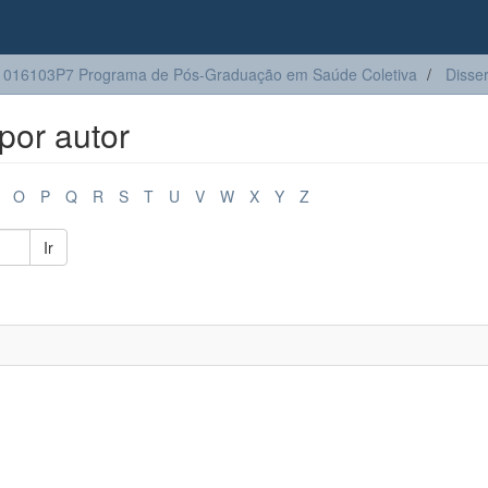
016103P7 Programa de Pós-Graduação em Saúde Coletiva
Disse
por autor
O
P
Q
R
S
T
U
V
W
X
Y
Z
Ir