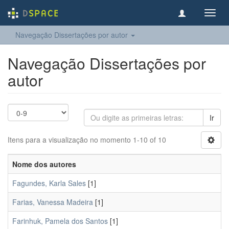
Toggl
navig
Navegação Dissertações por autor
Navegação Dissertações por
autor
Ir
Itens para a visualização no momento 1-10 of 10
Nome dos autores
Fagundes, Karla Sales
[1]
Farias, Vanessa Madeira
[1]
Farinhuk, Pamela dos Santos
[1]