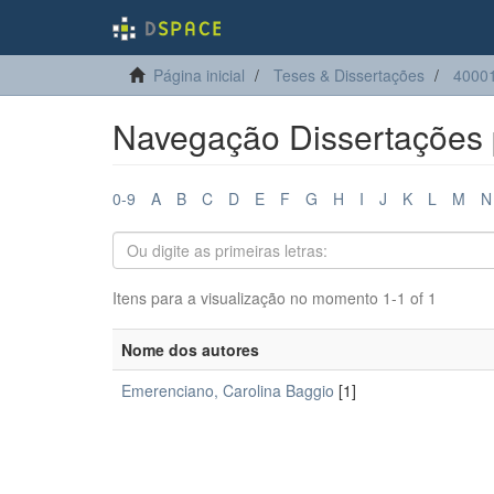
Página inicial
Teses & Dissertações
40001
Navegação Dissertações 
0-9
A
B
C
D
E
F
G
H
I
J
K
L
M
N
Itens para a visualização no momento 1-1 of 1
Nome dos autores
Emerenciano, Carolina Baggio
[1]