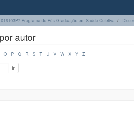
016103P7 Programa de Pós-Graduação em Saúde Coletiva
Disse
por autor
O
P
Q
R
S
T
U
V
W
X
Y
Z
Ir