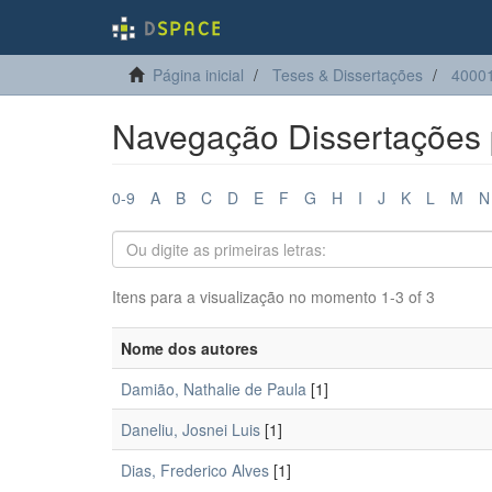
Página inicial
Teses & Dissertações
40001
Navegação Dissertações 
0-9
A
B
C
D
E
F
G
H
I
J
K
L
M
N
Itens para a visualização no momento 1-3 of 3
Nome dos autores
Damião, Nathalie de Paula
[1]
Daneliu, Josnei Luis
[1]
Dias, Frederico Alves
[1]