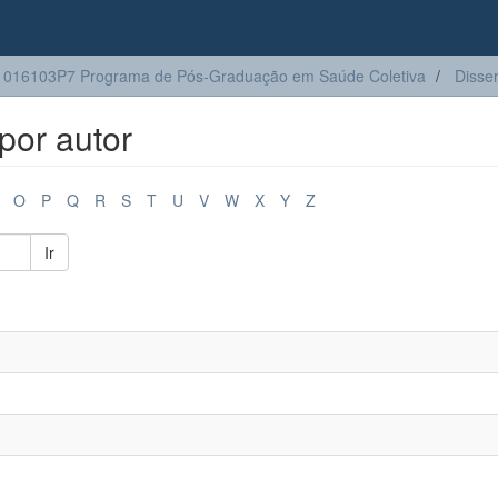
016103P7 Programa de Pós-Graduação em Saúde Coletiva
Disse
por autor
O
P
Q
R
S
T
U
V
W
X
Y
Z
Ir