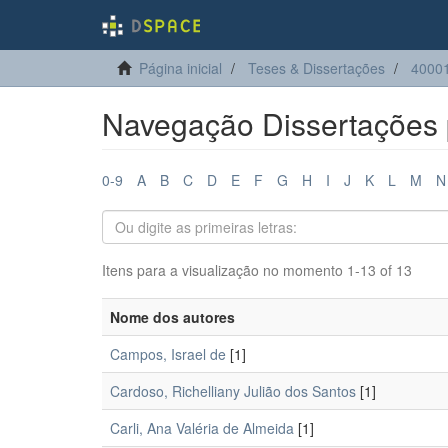
Página inicial
Teses & Dissertações
40001
Navegação Dissertações 
0-9
A
B
C
D
E
F
G
H
I
J
K
L
M
N
Itens para a visualização no momento 1-13 of 13
Nome dos autores
Campos, Israel de
[1]
Cardoso, Richelliany Julião dos Santos
[1]
Carli, Ana Valéria de Almeida
[1]