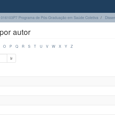
016103P7 Programa de Pós-Graduação em Saúde Coletiva
Disse
por autor
O
P
Q
R
S
T
U
V
W
X
Y
Z
Ir