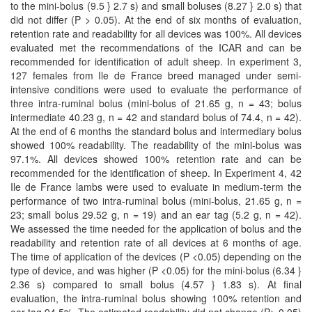
to the mini-bolus (9.5 } 2.7 s) and small boluses (8.27 } 2.0 s) that
did not differ (P > 0.05). At the end of six months of evaluation,
retention rate and readability for all devices was 100%. All devices
evaluated met the recommendations of the ICAR and can be
recommended for identification of adult sheep. In experiment 3,
127 females from Ile de France breed managed under semi-
intensive conditions were used to evaluate the performance of
three intra-ruminal bolus (mini-bolus of 21.65 g, n = 43; bolus
intermediate 40.23 g, n = 42 and standard bolus of 74.4, n = 42).
At the end of 6 months the standard bolus and intermediary bolus
showed 100% readability. The readability of the mini-bolus was
97.1%. All devices showed 100% retention rate and can be
recommended for the identification of sheep. In Experiment 4, 42
Ile de France lambs were used to evaluate in medium-term the
performance of two intra-ruminal bolus (mini-bolus, 21.65 g, n =
23; small bolus 29.52 g, n = 19) and an ear tag (5.2 g, n = 42).
We assessed the time needed for the application of bolus and the
readability and retention rate of all devices at 6 months of age.
The time of application of the devices (P <0.05) depending on the
type of device, and was higher (P <0.05) for the mini-bolus (6.34 }
2.36 s) compared to small bolus (4.57 } 1.83 s). At final
evaluation, the intra-ruminal bolus showing 100% retention and