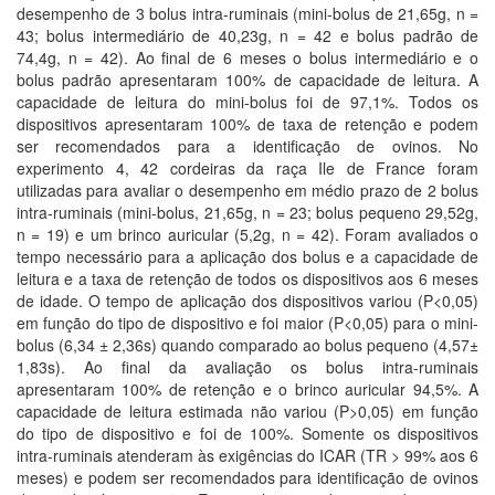
desempenho de 3 bolus intra-ruminais (mini-bolus de 21,65g, n =
43; bolus intermediário de 40,23g, n = 42 e bolus padrão de
74,4g, n = 42). Ao final de 6 meses o bolus intermediário e o
bolus padrão apresentaram 100% de capacidade de leitura. A
capacidade de leitura do mini-bolus foi de 97,1%. Todos os
dispositivos apresentaram 100% de taxa de retenção e podem
ser recomendados para a identificação de ovinos. No
experimento 4, 42 cordeiras da raça Ile de France foram
utilizadas para avaliar o desempenho em médio prazo de 2 bolus
intra-ruminais (mini-bolus, 21,65g, n = 23; bolus pequeno 29,52g,
n = 19) e um brinco auricular (5,2g, n = 42). Foram avaliados o
tempo necessário para a aplicação dos bolus e a capacidade de
leitura e a taxa de retenção de todos os dispositivos aos 6 meses
de idade. O tempo de aplicação dos dispositivos variou (P<0,05)
em função do tipo de dispositivo e foi maior (P<0,05) para o mini-
bolus (6,34 ± 2,36s) quando comparado ao bolus pequeno (4,57±
1,83s). Ao final da avaliação os bolus intra-ruminais
apresentaram 100% de retenção e o brinco auricular 94,5%. A
capacidade de leitura estimada não variou (P>0,05) em função
do tipo de dispositivo e foi de 100%. Somente os dispositivos
intra-ruminais atenderam às exigências do ICAR (TR > 99% aos 6
meses) e podem ser recomendados para identificação de ovinos