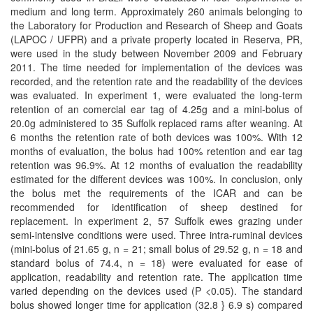
medium and long term. Approximately 260 animals belonging to
the Laboratory for Production and Research of Sheep and Goats
(LAPOC / UFPR) and a private property located in Reserva, PR,
were used in the study between November 2009 and February
2011. The time needed for implementation of the devices was
recorded, and the retention rate and the readability of the devices
was evaluated. In experiment 1, were evaluated the long-term
retention of an comercial ear tag of 4.25g and a mini-bolus of
20.0g administered to 35 Suffolk replaced rams after weaning. At
6 months the retention rate of both devices was 100%. With 12
months of evaluation, the bolus had 100% retention and ear tag
retention was 96.9%. At 12 months of evaluation the readability
estimated for the different devices was 100%. In conclusion, only
the bolus met the requirements of the ICAR and can be
recommended for identification of sheep destined for
replacement. In experiment 2, 57 Suffolk ewes grazing under
semi-intensive conditions were used. Three intra-ruminal devices
(mini-bolus of 21.65 g, n = 21; small bolus of 29.52 g, n = 18 and
standard bolus of 74.4, n = 18) were evaluated for ease of
application, readability and retention rate. The application time
varied depending on the devices used (P <0.05). The standard
bolus showed longer time for application (32.8 } 6.9 s) compared