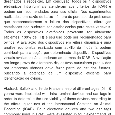
destinados à reposição. Em conclusão, todos os 4 dispositivos
eletrônicos intra-ruminais atenderam aos critérios do ICAR e
podem ser recomendados para uso oficial. Nos experimentos
realizados, em razão do baixo número de perdas e de problemas
que comprometessem a leitura dos dispositivos, diferenças
estatísticas não puderam ser estabelecidas para estas variáveis.
Todos os dispositivos eletrônicos provaram ser altamente
eficientes (100% de TR) e seu uso pode ser recomendado para
ovinos. A avaliação dos dispositivos em leitura dinâmica e uma
análise econômica realizada com auxilio da indústria podem
contribuir para a opção por determinado dispositivo. Dispositivos
visuais avaliados não atenderam às normas do ICAR. A avaliação
em longo prazo de diferentes dispositivos auriculares produzidos
por empresas idôneas deve fazer parte de estudos futuros,
buscando a obtenção de um dispositivo eficiente para
identificação de ovinos.
Abstract: Suffolk and Ile de France sheep of different ages (01-10
years) were implanted with intra-ruminal devices and ear tags in
order to determine the use viability of these devices according to
the official guidelines of the International Comittee on Animal
Recording (ICAR). Four electronic devices and two ear tags
commonly used in Brazil were evaluated in four experiments of