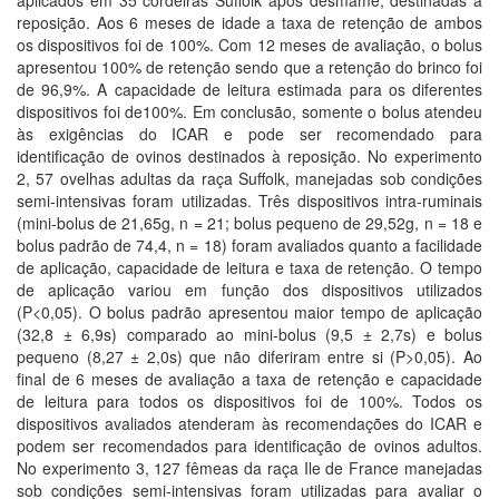
aplicados em 35 cordeiras Suffolk após desmame, destinadas a
reposição. Aos 6 meses de idade a taxa de retenção de ambos
os dispositivos foi de 100%. Com 12 meses de avaliação, o bolus
apresentou 100% de retenção sendo que a retenção do brinco foi
de 96,9%. A capacidade de leitura estimada para os diferentes
dispositivos foi de100%. Em conclusão, somente o bolus atendeu
às exigências do ICAR e pode ser recomendado para
identificação de ovinos destinados à reposição. No experimento
2, 57 ovelhas adultas da raça Suffolk, manejadas sob condições
semi-intensivas foram utilizadas. Três dispositivos intra-ruminais
(mini-bolus de 21,65g, n = 21; bolus pequeno de 29,52g, n = 18 e
bolus padrão de 74,4, n = 18) foram avaliados quanto a facilidade
de aplicação, capacidade de leitura e taxa de retenção. O tempo
de aplicação variou em função dos dispositivos utilizados
(P<0,05). O bolus padrão apresentou maior tempo de aplicação
(32,8 ± 6,9s) comparado ao mini-bolus (9,5 ± 2,7s) e bolus
pequeno (8,27 ± 2,0s) que não diferiram entre si (P>0,05). Ao
final de 6 meses de avaliação a taxa de retenção e capacidade
de leitura para todos os dispositivos foi de 100%. Todos os
dispositivos avaliados atenderam às recomendações do ICAR e
podem ser recomendados para identificação de ovinos adultos.
No experimento 3, 127 fêmeas da raça Ile de France manejadas
sob condições semi-intensivas foram utilizadas para avaliar o