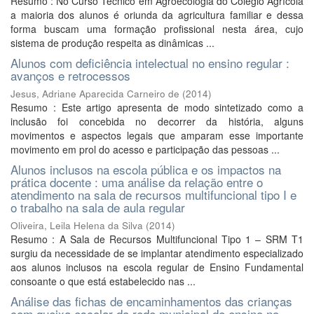
Resumo : No Curso Técnico em Agroecologia do Colégio Agrícola
a maioria dos alunos é oriunda da agricultura familiar e dessa
forma buscam uma formação profissional nesta área, cujo
sistema de produção respeita as dinâmicas ...
Alunos com deficiência intelectual no ensino regular :
avanços e retrocessos
Jesus, Adriane Aparecida Carneiro de
(
2014
)
Resumo : Este artigo apresenta de modo sintetizado como a
inclusão foi concebida no decorrer da história, alguns
movimentos e aspectos legais que amparam esse importante
movimento em prol do acesso e participação das pessoas ...
Alunos inclusos na escola pública e os impactos na
prática docente : uma análise da relação entre o
atendimento na sala de recursos multifuncional tipo I e
o trabalho na sala de aula regular
Oliveira, Leila Helena da Silva
(
2014
)
Resumo : A Sala de Recursos Multifuncional Tipo 1 – SRM T1
surgiu da necessidade de se implantar atendimento especializado
aos alunos inclusos na escola regular de Ensino Fundamental
consoante o que está estabelecido nas ...
Análise das fichas de encaminhamentos das crianças
com queixa escolar da rede municipal de ensino no