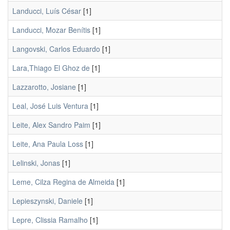
Landucci, Luís César
[1]
Landucci, Mozar Benítis
[1]
Langovski, Carlos Eduardo
[1]
Lara,Thiago El Ghoz de
[1]
Lazzarotto, Josiane
[1]
Leal, José Luis Ventura
[1]
Leite, Alex Sandro Paim
[1]
Leite, Ana Paula Loss
[1]
Lelinski, Jonas
[1]
Leme, Cilza Regina de Almeida
[1]
Lepieszynski, Daniele
[1]
Lepre, Clissia Ramalho
[1]