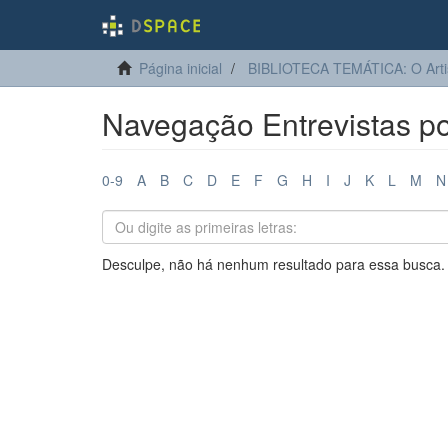
Página inicial
BIBLIOTECA TEMÁTICA: O Arti
Navegação Entrevistas po
0-9
A
B
C
D
E
F
G
H
I
J
K
L
M
N
Desculpe, não há nenhum resultado para essa busca.