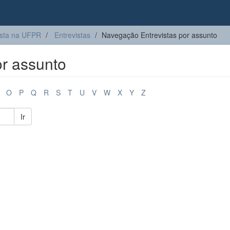
sta na UFPR
Entrevistas
Navegação Entrevistas por assunto
r assunto
O
P
Q
R
S
T
U
V
W
X
Y
Z
Ir