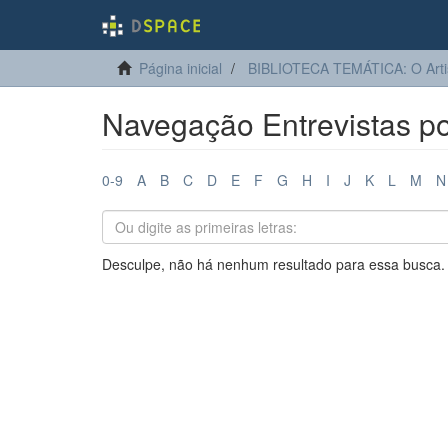
Página inicial
BIBLIOTECA TEMÁTICA: O Arti
Navegação Entrevistas po
0-9
A
B
C
D
E
F
G
H
I
J
K
L
M
N
Desculpe, não há nenhum resultado para essa busca.