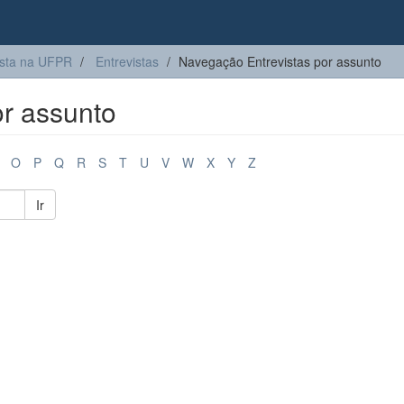
sta na UFPR
Entrevistas
Navegação Entrevistas por assunto
r assunto
O
P
Q
R
S
T
U
V
W
X
Y
Z
Ir