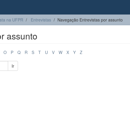
sta na UFPR
Entrevistas
Navegação Entrevistas por assunto
r assunto
O
P
Q
R
S
T
U
V
W
X
Y
Z
Ir