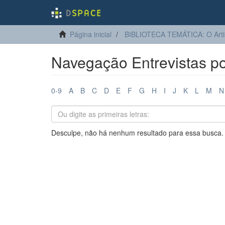
Página inicial
BIBLIOTECA TEMÁTICA: O Arti
Navegação Entrevistas po
0-9
A
B
C
D
E
F
G
H
I
J
K
L
M
N
Desculpe, não há nenhum resultado para essa busca.