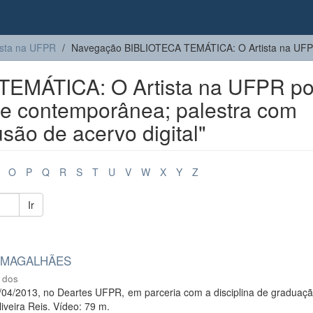
sta na UFPR
Navegação BIBLIOTECA TEMÁTICA: O Artista na UFP
EMÁTICA: O Artista na UFPR po
rte contemporânea; palestra com
são de acervo digital"
O
P
Q
R
S
T
U
V
W
X
Y
Z
Ir
A MAGALHÃES
 dos
/04/2013, no Deartes UFPR, em parceria com a disciplina de graduaçã
iveira Reis. Vídeo: 79 m.