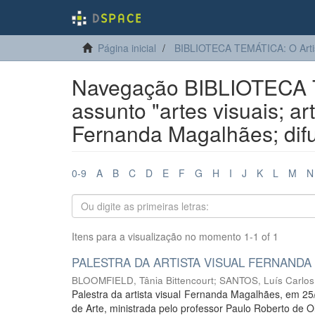
Página inicial
BIBLIOTECA TEMÁTICA: O Arti
Navegação BIBLIOTECA T
assunto "artes visuais; a
Fernanda Magalhães; difu
0-9
A
B
C
D
E
F
G
H
I
J
K
L
M
N
Itens para a visualização no momento 1-1 of 1
PALESTRA DA ARTISTA VISUAL FERNAND
BLOOMFIELD, Tânia Bittencourt
;
SANTOS, Luís Carlos
Palestra da artista visual Fernanda Magalhães, em 25
de Arte, ministrada pelo professor Paulo Roberto de Ol