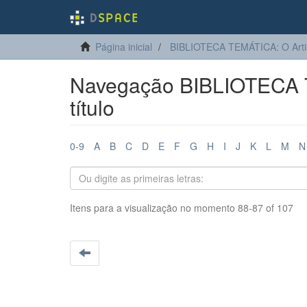
Página inicial
BIBLIOTECA TEMÁTICA: O Arti
Navegação BIBLIOTECA T
título
0-9
A
B
C
D
E
F
G
H
I
J
K
L
M
N
Itens para a visualização no momento 88-87 of 107