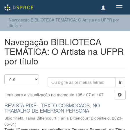
Toggl
navig
Navegação BIBLIOTECA TEMÁTICA: O Artista na UFPR por
título
Navegação BIBLIOTECA
TEMÁTICA: O Artista na UFPR
por título
Ir
Itens para a visualização no momento 105-107 of 107
REVISTA PIXÉ - TEXTO COSMOCAOS, NO
TRABALHO DE EMERSON PERSONA
Bloomfield, Tânia Bittencourt
(
Tânia Bittencourt Bloomfield
,
2023-
05-01
)
Texto "Cosmocaos, no trabalho de Emerson Persona", de Tânia