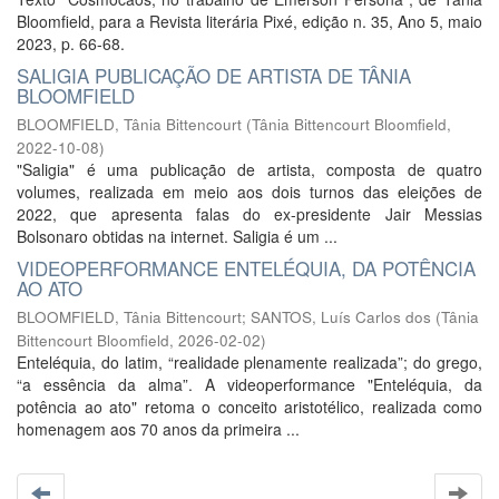
Bloomfield, para a Revista literária Pixé, edição n. 35, Ano 5, maio
2023, p. 66-68.
SALIGIA PUBLICAÇÃO DE ARTISTA DE TÂNIA
BLOOMFIELD
BLOOMFIELD, Tânia Bittencourt
(
Tânia Bittencourt Bloomfield
,
2022-10-08
)
"Saligia" é uma publicação de artista, composta de quatro
volumes, realizada em meio aos dois turnos das eleições de
2022, que apresenta falas do ex-presidente Jair Messias
Bolsonaro obtidas na internet. Saligia é um ...
VIDEOPERFORMANCE ENTELÉQUIA, DA POTÊNCIA
AO ATO
BLOOMFIELD, Tânia Bittencourt
;
SANTOS, Luís Carlos dos
(
Tânia
Bittencourt Bloomfield
,
2026-02-02
)
Enteléquia, do latim, “realidade plenamente realizada”; do grego,
“a essência da alma”. A videoperformance "Enteléquia, da
potência ao ato" retoma o conceito aristotélico, realizada como
homenagem aos 70 anos da primeira ...