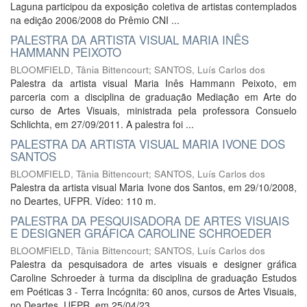
Laguna participou da exposição coletiva de artistas contemplados
na edição 2006/2008 do Prêmio CNI ...
PALESTRA DA ARTISTA VISUAL MARIA INÊS
HAMMANN PEIXOTO
BLOOMFIELD, Tânia Bittencourt; SANTOS, Luís Carlos dos
Palestra da artista visual Maria Inês Hammann Peixoto, em
parceria com a disciplina de graduação Mediação em Arte do
curso de Artes Visuais, ministrada pela professora Consuelo
Schlichta, em 27/09/2011. A palestra foi ...
PALESTRA DA ARTISTA VISUAL MARIA IVONE DOS
SANTOS
BLOOMFIELD, Tânia Bittencourt
;
SANTOS, Luís Carlos dos
Palestra da artista visual Maria Ivone dos Santos, em 29/10/2008,
no Deartes, UFPR. Vídeo: 110 m.
PALESTRA DA PESQUISADORA DE ARTES VISUAIS
E DESIGNER GRÁFICA CAROLINE SCHROEDER
BLOOMFIELD, Tânia Bittencourt
;
SANTOS, Luís Carlos dos
Palestra da pesquisadora de artes visuais e designer gráfica
Caroline Schroeder à turma da disciplina de graduação Estudos
em Poéticas 3 - Terra Incógnita: 60 anos, cursos de Artes Visuais,
no Deartes, UFPR, em 25/04/23. ...