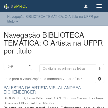
Toggl
navig
Navegação BIBLIOTECA TEMÁTICA: O Artista na UFPR por
título
Navegação BIBLIOTECA
TEMÁTICA: O Artista na UFPR
por título
Ir
Itens para a visualização no momento 72-91 of 107
PALESTRA DA ARTISTA VISUAL ANDREA
EICHENBERGER
BLOOMFIELD, Tânia Bittencourt
;
SANTOS, Luís Carlos dos
(
Tânia
Bittencourt Bloomfield
,
2016-08-25
)
Palestra da artista visual Andrea Eichenberger, com o título